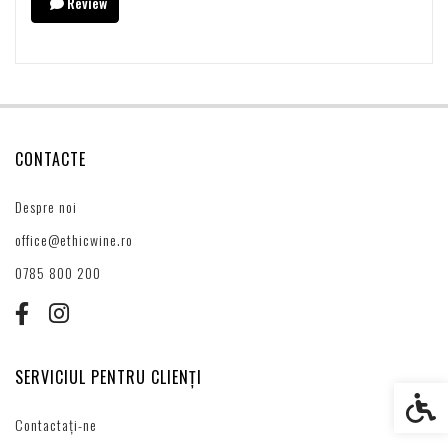
Review
CONTACTE
Despre noi
office@ethicwine.ro
0785 800 200
SERVICIUL PENTRU CLIENȚI
Setări s
Contactați-ne