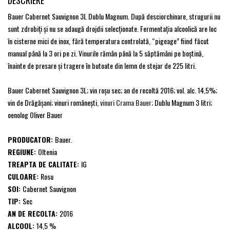
DESCRIERE
Bauer Cabernet Sauvignon 3L Dublu Magnum. După desciorchinare, strugurii nu
sunt zdrobiţi şi nu se adaugă drojdii selecţionate. Fermentaţia alcoolică are loc
în cisterne mici de inox, fără temperatura controlată, “pigeage” fiind făcut
manual până la 3 ori pe zi. Vinurile rămân până la 5 săptămâni pe boştină,
înainte de presare şi tragere în butoate din lemn de stejar de 225 litri.
Bauer Cabernet Sauvignon 3L; vin roşu sec; an de recoltă 2016; vol. alc. 14,5%;
vin de Drăgăşani; vinuri româneşti,
vinuri Crama Bauer;
Dublu Magnum 3 litri;
oenolog Oliver Bauer
PRODUCATOR:
Bauer.
REGIUNE:
Oltenia
TREAPTA DE CALITATE:
IG
CULOARE:
Rosu
SOI:
Cabernet Sauvignon
TIP:
Sec
AN DE RECOLTA:
2016
ALCOOL:
14,5 %