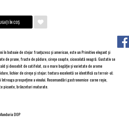
UGAȚI ÎN COȘ
ni în butoaie de stejar franțuzesc și american, este un Primitivo elegant și
ote de prune, fructe de pădure, cireșe coapte, cicocolată neagră. Gustativ se
cald și deosebit de catifelat, cu o mare bogăție și varietate de arome
e, lichior de cireșe și stejar; textura excelentă se identifică cu terroir-ul;
ază întreaga prospețime a vinului. Recomandări gastronomice: carne roșie,
ate picante, brânzeturi maturate.
 Manduria DOP