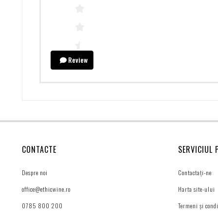
Review
CONTACTE
SERVICIUL 
Despre noi
Contactați-ne
office@ethicwine.ro
Harta site-ului
0785 800 200
Termeni și condi