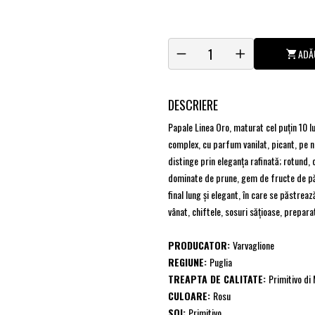
ADĂ
DESCRIERE
Papale Linea Oro, maturat cel puțin 10 lu
complex, cu parfum vanilat, picant, pe n
distinge prin eleganța rafinată; rotund, 
dominate de prune, gem de fructe de pădur
final lung și elegant, în care se păstre
vânat, chiftele, sosuri sățioase, prepar
PRODUCATOR:
Varvaglione
REGIUNE:
Puglia
TREAPTA DE CALITATE:
Primitivo di
CULOARE:
Rosu
SOI:
Primitivo