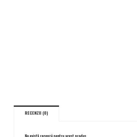
RECENZII (0)
Nu există recenzii pentru acest produs.