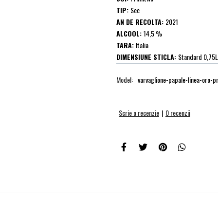
TIP:
Sec
AN DE RECOLTA:
2021
ALCOOL:
14,5 %
TARA:
Italia
DIMENSIUNE STICLA:
Standard 0,75L
Model:
varvaglione-papale-linea-oro-p
Scrie o recenzie
|
0 recenzii