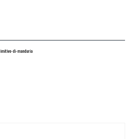
rimitivo-di-manduria