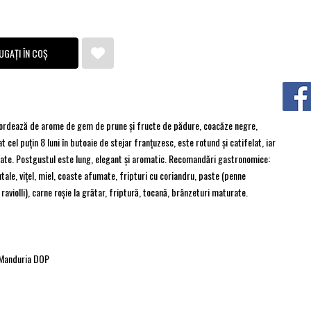
UGAȚI ÎN COȘ
bordează de arome de gem de prune și fructe de pădure, coacăze negre,
 cel puțin 8 luni în butoaie de stejar franțuzesc, este rotund și catifelat, iar
grate. Postgustul este lung, elegant și aromatic. Recomandări gastronomice:
tale, vițel, miel, coaste afumate, fripturi cu coriandru, paste (penne
raviolli), carne roșie la grătar, friptură, tocană, brânzeturi maturate.
 Manduria DOP