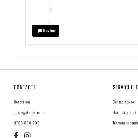
Review
CONTACTE
SERVICIUL 
Despre noi
Contactați-ne
office@ethicwine.ro
Harta site-ului
0785 800 200
Termeni și condi