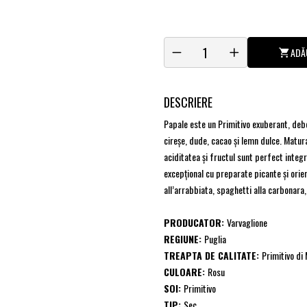
ADĂ
DESCRIERE
Papale este un Primitivo exuberant, de
cireșe, dude, cacao și lemn dulce. Maturat
aciditatea și fructul sunt perfect inte
excepțional cu preparate picante și orien
all’arrabbiata, spaghetti alla carbonara, 
PRODUCATOR:
Varvaglione
REGIUNE:
Puglia
TREAPTA DE CALITATE:
Primitivo di
CULOARE:
Rosu
SOI:
Primitivo
TIP:
Sec