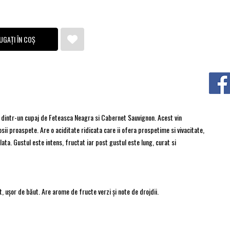
UGAȚI ÎN COȘ
t dintr-un cupaj de Feteasca Neagra si Cabernet Sauvignon. Acest vin
ii proaspete. Are o aciditate ridicata care ii ofera prospetime si vivacitate,
lata. Gustul este intens, fructat iar post gustul este lung, curat si
t, ușor de băut. Are arome de fructe verzi și note de drojdii.