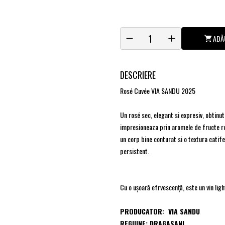
ADĂ
DESCRIERE
Rosé Cuvée VIA SANDU 2025
Un rosé sec, elegant si expresiv, obtinu
impresioneaza prin aromele de fructe ros
un corp bine conturat si o textura catife
persistent.
Cu o ușoară efrvescență, este un vin ligh
PRODUCATOR: VIA SANDU
REGIUNE: DRAGASANI