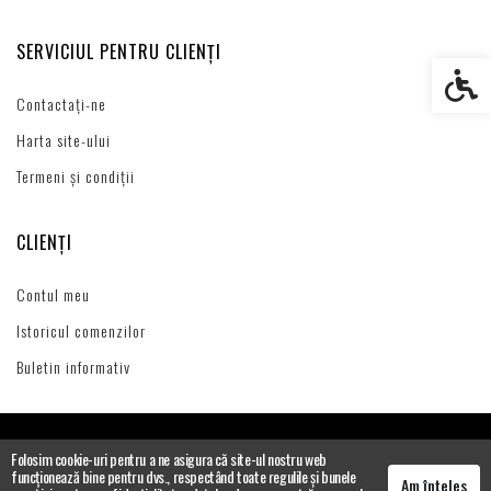
SERVICIUL PENTRU CLIENȚI
Setări s
Contactați-ne
Harta site-ului
Termeni și condiții
CLIENȚI
Contul meu
Istoricul comenzilor
Buletin informativ
Folosim cookie-uri pentru a ne asigura că site-ul nostru web
funcționează bine pentru dvs., respectând toate regulile și bunele
Am înțeles