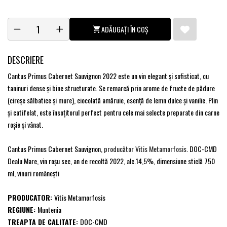
ADĂUGAȚI ÎN COȘ
DESCRIERE
Cantus Primus Cabernet Sauvignon 2022 este un vin elegant şi sofisticat, cu
taninuri dense şi bine structurate. Se remarcă prin arome de fructe de pădure
(cireşe sălbatice şi mure), ciocolată amăruie, esenţă de lemn dulce şi vanilie. Plin
şi catifelat, este însoţitorul perfect pentru cele mai selecte preparate din carne
roşie şi vânat.
Cantus Primus Cabernet Sauvignon,
producător Vitis Metamorfosis
. DOC-CMD
Dealu Mare, vin roşu sec, an de recoltă 2022, alc.14,5%, dimensiune sticlă 750
ml, vinuri româneşti
PRODUCATOR:
Vitis Metamorfosis
REGIUNE:
Muntenia
TREAPTA DE CALITATE:
DOC-CMD