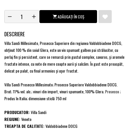
ADĂUGAȚI ÎN COȘ
DESCRIERE
Villa Sandi Millesimato, Prosecco Superiore din regiunea Valdobbiadene DOCG,
obținut 100 % din soiul Glera, este un vin spumant galben pai strălucitor, cu
perlaj fin și persistent, care se remarcă prin gustul complex, savuros, și aromele
fructate intense, cu note de mere coapte aurii și salcâm. În gust este proaspăt,
delicat pe palat, cu final armonios și ușor fructat.
Villa Sandi Prosecco Millesimato; Prosecco Superiore Valdobbiadene DOCG.
Brut; 11% vol. alc.; vinuri din import, vinuri spumante, 100% Glera.
Prosecco
;
Produs în Italia; dimensiune sticlă 750 ml
PRODUCATOR:
Villa Sandi
REGIUNE:
Veneto
TREAPTA DE CALITATE:
Valdobbiadene DOCG