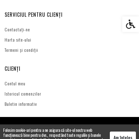
SERVICIUL PENTRU CLIENȚI
Setări s
Contactați-ne
Harta site-ului
Termeni și condiții
CLIENȚI
Contul meu
Istoricul comenzilor
Buletin informativ
Folosim cookie-uri pentru a ne asigura că site-ul nostru web
funcționează bine pentru dvs., respectând toate regulile și bunele
Am înțeles