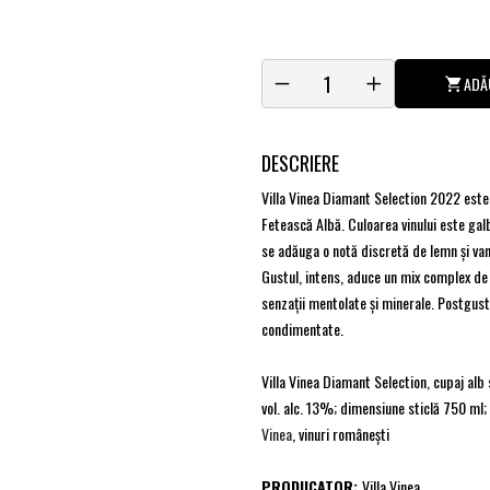
ADĂ
DESCRIERE
Villa Vinea Diamant Selection 2022 este 
Fetească Albă. Culoarea vinului este galb
se adăuga o notă discretă de lemn şi van
Gustul, intens, aduce un mix complex de
senzaţii mentolate şi minerale. Postgustul
condimentate.
Villa Vinea Diamant Selection, cupaj alb
vol. alc. 13%; dimensiune sticlă 750 ml
Vinea
, vinuri româneşti
PRODUCATOR:
Villa Vinea