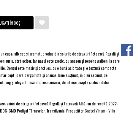
UGAȚI ÎN COȘ
un cupaj alb sec şi aromat, produs din soiurile de struguri Fetească Regală şi
en auriu, strălucitor, iar nasul este exotic, cu anason şi pepene galben, la care
ilie. Corpul este masiv şi onctuos, cu o bună aciditate şi o textură compactă.
 măr copt, pară bergamotă şi ananas, bine susţinut, în plan secund, de
, lung şi elegant, lasă impresii amărui, de citrice coapte şi aluzii dulci
 sec; soiuri de struguri Fetească Regală şi Fetească Albă; an de recoltă 2022;
; DOC-CMD Podişul Târnavelor, Transilvania, Producător
Castel Vinum - Villa