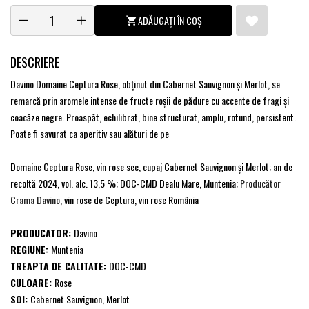
ADĂUGAȚI ÎN COȘ
DESCRIERE
Davino Domaine Ceptura Rose, obţinut din Cabernet Sauvignon şi Merlot, se
remarcă prin aromele intense de fructe roșii de pădure cu accente de fragi și
coacăze negre. Proaspăt, echilibrat, bine structurat, amplu, rotund, persistent.
Poate fi savurat ca aperitiv sau alături de pe
Domaine Ceptura Rose, vin rose sec, cupaj Cabernet Sauvignon şi Merlot; an de
recoltă 2024, vol. alc. 13,5 %; DOC-CMD Dealu Mare, Muntenia;
Producător
Crama Davino
, vin rose de Ceptura, vin rose România
PRODUCATOR:
Davino
REGIUNE:
Muntenia
TREAPTA DE CALITATE:
DOC-CMD
CULOARE:
Rose
SOI:
Cabernet Sauvignon, Merlot