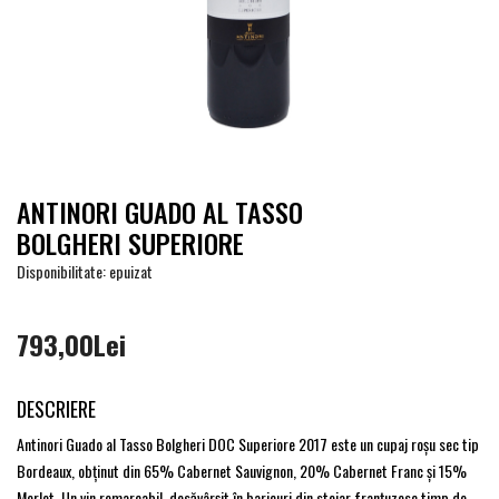
ANTINORI GUADO AL TASSO
BOLGHERI SUPERIORE
Disponibilitate: epuizat
793,00Lei
DESCRIERE
Antinori Guado al Tasso Bolgheri DOC Superiore 2017 este un cupaj roşu sec tip
Bordeaux, obţinut din 65% Cabernet Sauvignon, 20% Cabernet Franc şi 15%
Merlot. Un vin remarcabil, desăvârşit în baricuri din stejar franţuzesc timp de