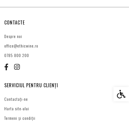
CONTACTE
Despre noi
office@ethicwine.ro
0785 800 200
SERVICIUL PENTRU CLIENȚI
Setări s
Contactați-ne
Harta site-ului
Termeni și condiții