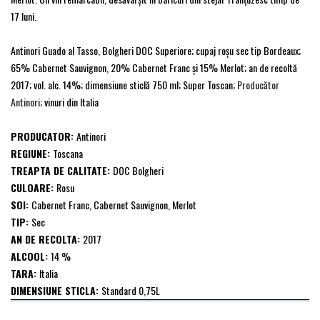
17 luni.
Antinori Guado al Tasso, Bolgheri DOC Superiore; cupaj roşu sec tip Bordeaux;
65% Cabernet Sauvignon, 20% Cabernet Franc şi 15% Merlot; an de recoltă
2017; vol. alc. 14%; dimensiune sticlă 750 ml; Super Toscan;
Producător
Antinori
; vinuri din Italia
PRODUCATOR:
Antinori
REGIUNE:
Toscana
TREAPTA DE CALITATE:
DOC Bolgheri
CULOARE:
Rosu
SOI:
Cabernet Franc, Cabernet Sauvignon, Merlot
TIP:
Sec
AN DE RECOLTA:
2017
ALCOOL:
14 %
TARA:
Italia
DIMENSIUNE STICLA:
Standard 0,75L