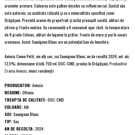
aromelor primare. Culoarea este galben deschis cu reflexii verzui. Gustul său
este puternic, cu aciditate ridicată şi cu o mineralitate specifică zonei
Drăgăşani. Prezintă arome de grapefruit și iarbă proaspăt cosită, alături de
citrice și fructe exotice. Se recomandă a fi consumat ușor răcit, la temperatura
de 8 grade Celsius, alături de legume la grătar, fructe de mare și pui în sosuri
cremoase. Acest Sauvignon Blanc are un potențial bun de învechire.
Avincis Cuvee Petit, vin alb sec, soi Sauvignon Blanc; an de recoltă 2024, vol. alc.
13,5%; dimensiune sticlă 750 ml; DOC-CMD, produs în Drăgăşani,
Producător
Crama Avincis
, vinuri româneşti
PRODUCATOR:
Avincis
REGIUNE:
Oltenia
TREAPTA DE CALITATE:
DOC-CMD
CULOARE:
Alb
SOI:
Sauvignon Blanc
TIP:
Sec
AN DE RECOLTA:
2024