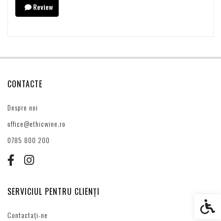
Review
CONTACTE
Despre noi
office@ethicwine.ro
0785 800 200
SERVICIUL PENTRU CLIENȚI
Setări s
Contactați-ne