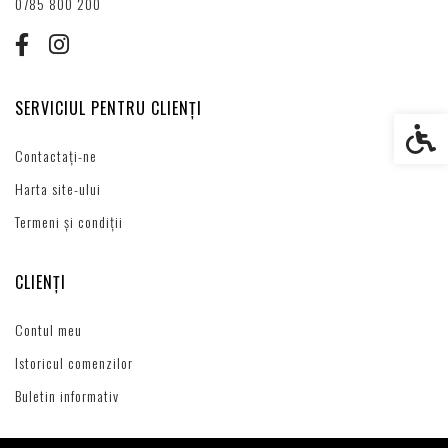
0785 800 200
SERVICIUL PENTRU CLIENȚI
Setări s
Contactați-ne
Harta site-ului
Termeni și condiții
CLIENȚI
Contul meu
Istoricul comenzilor
Buletin informativ