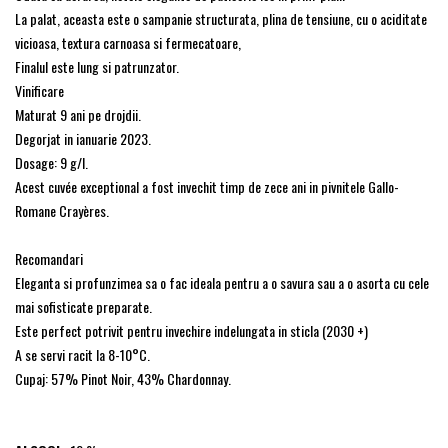
La palat, aceasta este o sampanie structurata, plina de tensiune, cu o aciditate
vicioasa, textura carnoasa si fermecatoare,
Finalul este lung si patrunzator.
Vinificare
Maturat 9 ani pe drojdii.
Degorjat in ianuarie 2023.
Dosage: 9 g/l.
Acest cuvée exceptional a fost invechit timp de zece ani in pivnitele Gallo-
Romane Crayères.
Recomandari
Eleganta si profunzimea sa o fac ideala pentru a o savura sau a o asorta cu cele
mai sofisticate preparate.
Este perfect potrivit pentru invechire indelungata in sticla (2030 +)
A se servi racit la 8-10°C.
Cupaj: 57% Pinot Noir, 43% Chardonnay.