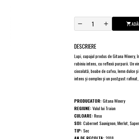
ADĂ
DESCRIERE
Lupi, cupajul produs de Gitana Winery, î
rubiniu intens, cu reflexii purpurii. Un 
ciocolată, boabe de cafea, lemn dulce și
intens și complex și un postgust rafinat,
PRODUCATOR:
Gitana Winery
REGIUNE:
Valul lui Traian
CULOARE:
Rosu
SOI:
Cabernet Sauvignon, Merlot, Saper
TIP:
Sec
AN DE RECOLTA:
2018