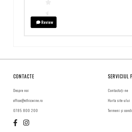
Review
CONTACTE
SERVICIUL 
Despre noi
Contactați-ne
office@ethicwine.ro
Harta site-ului
0785 800 200
Termeni și condi