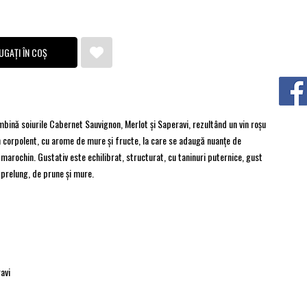
UGAȚI ÎN COȘ
mbină soiurile Cabernet Sauvignon, Merlot şi Saperavi, rezultând un vin roşu
vin corpolent, cu arome de mure și fructe, la care se adaugă nuanțe de
 marochin. Gustativ este echilibrat, structurat, cu taninuri puternice, gust
 prelung, de prune și mure.
avi