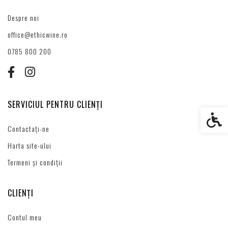
Despre noi
office@ethicwine.ro
0785 800 200
SERVICIUL PENTRU CLIENȚI
Setări s
Contactați-ne
Harta site-ului
Termeni și condiții
CLIENȚI
Contul meu