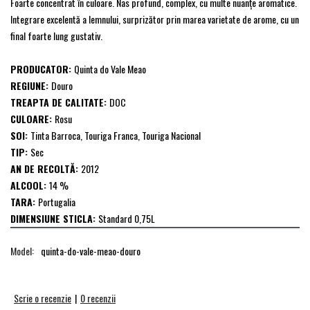
Foarte concentrat în culoare. Nas profund, complex, cu multe nuanţe aromatice.
Integrare excelentă a lemnului, surprizător prin marea varietate de arome, cu un
final foarte lung gustativ.
PRODUCATOR:
Quinta do Vale Meao
REGIUNE:
Douro
TREAPTA DE CALITATE:
DOC
CULOARE:
Rosu
SOI:
Tinta Barroca, Touriga Franca, Touriga Nacional
TIP:
Sec
AN DE RECOLTĂ:
2012
ALCOOL:
14 %
TARA:
Portugalia
DIMENSIUNE STICLA:
Standard 0,75L
Model:
quinta-do-vale-meao-douro
Scrie o recenzie
|
0 recenzii