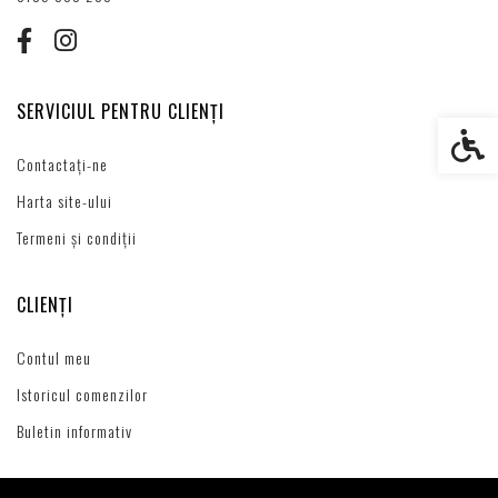
SERVICIUL PENTRU CLIENȚI
Setări s
Contactați-ne
Harta site-ului
Termeni și condiții
CLIENȚI
Contul meu
Istoricul comenzilor
Buletin informativ