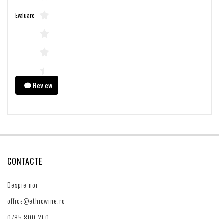
Evaluare:
Review
CONTACTE
Despre noi
office@ethicwine.ro
0785 800 200