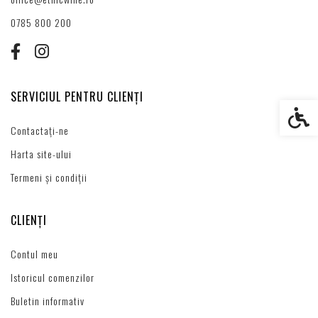
0785 800 200
SERVICIUL PENTRU CLIENȚI
Setări s
Contactați-ne
Harta site-ului
Termeni și condiții
CLIENȚI
Contul meu
Istoricul comenzilor
Buletin informativ