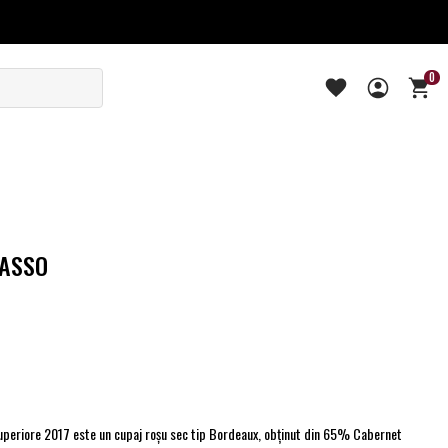
0
TASSO
uperiore 2017 este un cupaj roşu sec tip Bordeaux, obţinut din 65% Cabernet