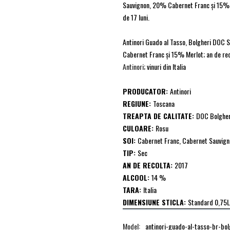
Sauvignon, 20% Cabernet Franc şi 15% Me
de 17 luni.
Antinori Guado al Tasso, Bolgheri DOC 
Cabernet Franc şi 15% Merlot; an de rec
Antinori
; vinuri din Italia
PRODUCATOR:
Antinori
REGIUNE:
Toscana
TREAPTA DE CALITATE:
DOC Bolgher
CULOARE:
Rosu
SOI:
Cabernet Franc, Cabernet Sauvign
TIP:
Sec
AN DE RECOLTA:
2017
ALCOOL:
14 %
TARA:
Italia
DIMENSIUNE STICLA:
Standard 0,75L
Model:
antinori-guado-al-tasso-br-bol