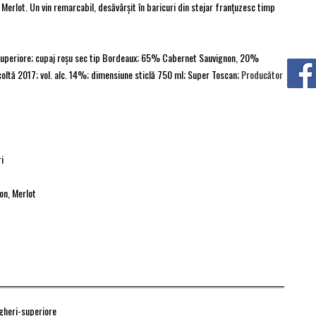
rlot. Un vin remarcabil, desăvârşit în baricuri din stejar franţuzesc timp
Superiore; cupaj roşu sec tip Bordeaux; 65% Cabernet Sauvignon, 20%
oltă 2017; vol. alc. 14%; dimensiune sticlă 750 ml; Super Toscan;
Producător
i
on, Merlot
gheri-superiore