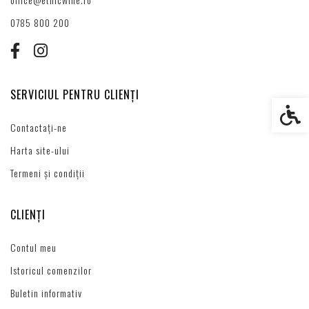
0785 800 200
SERVICIUL PENTRU CLIENȚI
Setări s
Contactați-ne
Harta site-ului
Termeni și condiții
CLIENȚI
Contul meu
Istoricul comenzilor
Buletin informativ