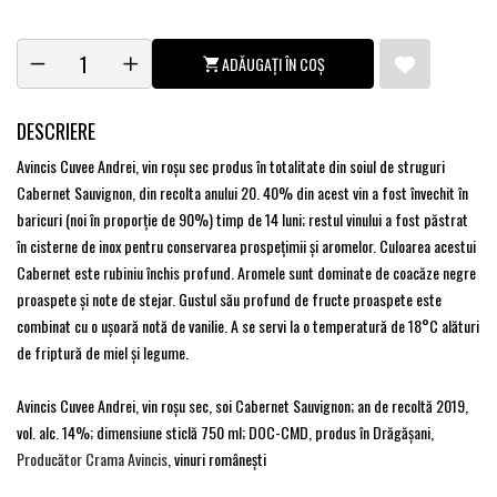
ADĂUGAȚI ÎN COȘ
DESCRIERE
Avincis Cuvee Andrei, vin roşu sec produs în totalitate din soiul de struguri
Cabernet Sauvignon, din recolta anului 20. 40% din acest vin a fost învechit în
baricuri (noi în proporție de 90%) timp de 14 luni; restul vinului a fost păstrat
în cisterne de inox pentru conservarea prospeţimii şi aromelor. Culoarea acestui
Cabernet este rubiniu închis profund. Aromele sunt dominate de coacăze negre
proaspete şi note de stejar. Gustul său profund de fructe proaspete este
combinat cu o ușoară notă de vanilie. A se servi la o temperatură de 18°C alături
de friptură de miel și legume.
Avincis Cuvee Andrei, vin roşu sec, soi Cabernet Sauvignon; an de recoltă 2019,
vol. alc. 14%; dimensiune sticlă 750 ml; DOC-CMD, produs în Drăgăşani,
Producător Crama Avincis
, vinuri româneşti