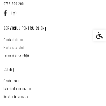
0785 800 200
SERVICIUL PENTRU CLIENȚI
Setări s
Contactați-ne
Harta site-ului
Termeni și condiții
CLIENȚI
Contul meu
Istoricul comenzilor
Buletin informativ