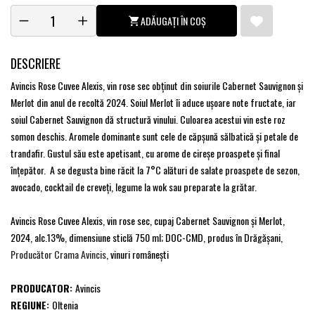
ADĂUGAȚI ÎN COȘ
DESCRIERE
Avincis Rose Cuvee Alexis, vin rose sec obţinut din soiurile Cabernet Sauvignon şi
Merlot din anul de recoltă 2024. Soiul Merlot îi aduce ușoare note fructate, iar
soiul Cabernet Sauvignon dă structură vinului. Culoarea acestui vin este roz
somon deschis. Aromele dominante sunt cele de căpșună sălbatică și petale de
trandafir. Gustul său este apetisant, cu arome de cireșe proaspete și final
înțepător. A se degusta bine răcit la 7
°C
alături de salate proaspete de sezon,
avocado, cocktail de creveți, legume la wok sau preparate la grătar.
Avincis Rose Cuvee Alexis, vin rose sec, cupaj Cabernet Sauvignon şi Merlot,
2024, alc.13%, dimensiune sticlă 750 ml; DOC-CMD, produs în Drăgăşani,
Producător Crama Avincis
, vinuri româneşti
PRODUCATOR:
Avincis
REGIUNE:
Oltenia