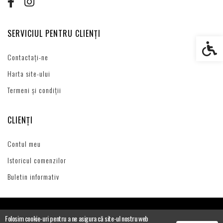
SERVICIUL PENTRU CLIENȚI
Setări s
Contactați-ne
Harta site-ului
Termeni și condiții
CLIENȚI
Contul meu
Istoricul comenzilor
Buletin informativ
Folosim cookie-uri pentru a ne asigura că site-ul nostru web