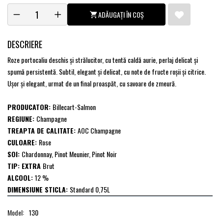
ADĂUGAȚI ÎN COȘ
DESCRIERE
Roze portocaliu deschis și strălucitor, cu tentă caldă aurie, perlaj delicat și
spumă persistentă. Subtil, elegant și delicat, cu note de fructe roșii și citrice.
Uşor şi elegant, urmat de un final proaspăt, cu savoare de zmeură.
PRODUCATOR:
Billecart-Salmon
REGIUNE:
Champagne
TREAPTA DE CALITATE:
AOC Champagne
CULOARE:
Rose
SOI:
Chardonnay, Pinot Meunier, Pinot Noir
TIP: EXTRA
Brut
ALCOOL:
12 %
DIMENSIUNE STICLA:
Standard 0,75L
Model:
130