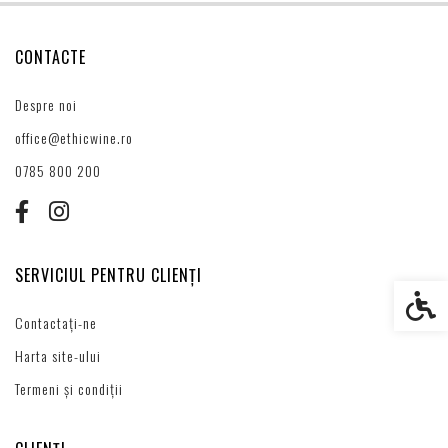
CONTACTE
Despre noi
office@ethicwine.ro
0785 800 200
SERVICIUL PENTRU CLIENȚI
Setări s
Contactați-ne
Harta site-ului
Termeni și condiții