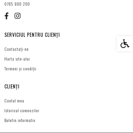
0785 800 200
SERVICIUL PENTRU CLIENȚI
Setări s
Contactați-ne
Harta site-ului
Termeni și condiții
CLIENȚI
Contul meu
Istoricul comenzilor
Buletin informativ