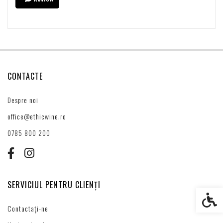
CONTACTE
Despre noi
office@ethicwine.ro
0785 800 200
SERVICIUL PENTRU CLIENȚI
Setări s
Contactați-ne