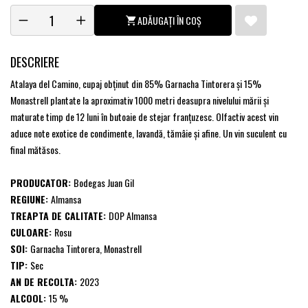
ADĂUGAȚI ÎN COȘ
DESCRIERE
Atalaya del Camino, cupaj obţinut din 85% Garnacha Tintorera şi 15%
Monastrell plantate la aproximativ 1000 metri deasupra nivelului mării şi
maturate timp de 12 luni în butoaie de stejar franţuzesc. Olfactiv acest vin
aduce note exotice de condimente, lavandă, tămâie şi afine. Un vin suculent cu
final mătăsos.
PRODUCATOR:
Bodegas Juan Gil
REGIUNE:
Almansa
TREAPTA DE CALITATE:
DOP Almansa
CULOARE:
Rosu
SOI:
Garnacha Tintorera, Monastrell
TIP:
Sec
AN DE RECOLTA:
2023
ALCOOL:
15 %