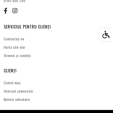
0785 800 200
SERVICIUL PENTRU CLIENȚI
Setări s
Contactați-ne
Harta site-ului
Termeni și condiții
CLIENȚI
Contul meu
Istoricul comenzilor
Buletin informativ