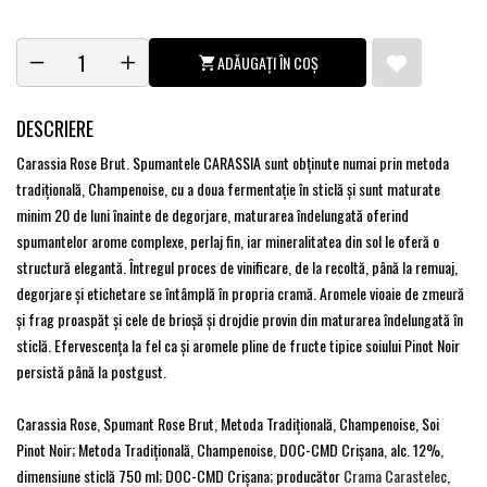
ADĂUGAȚI ÎN COȘ
DESCRIERE
Carassia Rose Brut. Spumantele CARASSIA sunt obţinute numai prin metoda
tradiţională, Champenoise, cu a doua fermentaţie în sticlă și sunt maturate
minim 20 de luni înainte de degorjare, maturarea îndelungată oferind
spumantelor arome complexe, perlaj fin, iar mineralitatea din sol le oferă o
structură elegantă. Întregul proces de vinificare, de la recoltă, până la remuaj,
degorjare și etichetare se întâmplă în propria cramă. Aromele vioaie de zmeură
și frag proaspăt și cele de brioșă și drojdie provin din maturarea îndelungată în
sticlă. Efervescența la fel ca și aromele pline de fructe tipice soiului Pinot Noir
persistă până la postgust.
Carassia Rose, Spumant Rose Brut, Metoda Tradiţională, Champenoise, Soi
Pinot Noir; Metoda Tradiţională, Champenoise, DOC-CMD Crişana, alc. 12%,
dimensiune sticlă 750 ml; DOC-CMD Crişana; producător
Crama Carastelec
,