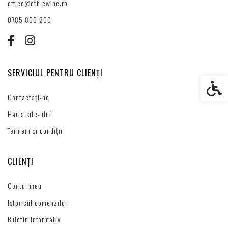
office@ethicwine.ro
0785 800 200
SERVICIUL PENTRU CLIENȚI
Setări s
Contactați-ne
Harta site-ului
Termeni și condiții
CLIENȚI
Contul meu
Istoricul comenzilor
Buletin informativ