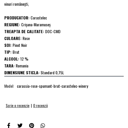
vinuri româneşti,
PRODUCATOR:
Carastelec
REGIUNE:
Crișana-Maramuseș
TREAPTA DE CALITATE:
DOC-CMD
CULOARE:
Rose
SOI:
Pinot Noir
TIP:
Brut
ALCOOL:
12 %
TARA:
Romania
DIMENSIUNE STICLA:
Standard 0,75L
Model:
carassia-rose-spumant-brut-carastelec-winery
Scrie o recenzie
|
0 recenzii