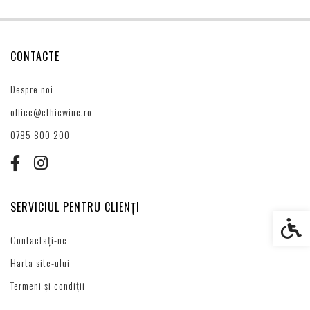
CONTACTE
Despre noi
office@ethicwine.ro
0785 800 200
SERVICIUL PENTRU CLIENȚI
Setări s
Contactați-ne
Harta site-ului
Termeni și condiții