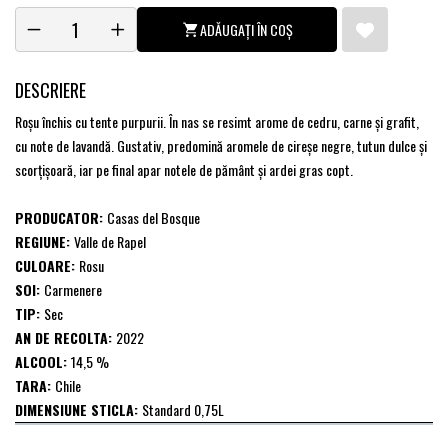
ADĂUGAȚI ÎN COȘ
DESCRIERE
Roşu închis cu tente purpurii. În nas se resimt arome de cedru, carne şi grafit,
cu note de lavandă. Gustativ, predomină aromele de cireşe negre, tutun dulce şi
scorţişoară, iar pe final apar notele de pământ şi ardei gras copt.
PRODUCATOR:
Casas del Bosque
REGIUNE:
Valle de Rapel
CULOARE:
Rosu
SOI:
Carmenere
TIP:
Sec
AN DE RECOLTA:
2022
ALCOOL:
14,5 %
TARA:
Chile
DIMENSIUNE STICLA:
Standard 0,75L