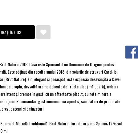
UGAȚI ÎN COȘ
 Brut Nature 2018. Cava este Spumantul cu Denumire de Origine produs
ală. Este obținut din recolta anului 2018, din soiurile de struguri Xarel-lo,
r (Brut Nature). Fin, elegant și proaspăt, este expresia desăvârșită a Cavei
uni pe drojdii, dezvoltă arome delicate de fructe albe (măr, pară), ierburi
persistent și cremos în gust, cu un aftertaste plăcut, cu note minerale
ospețime. Recomandări gastronomice: ca aperitiv, sau alături de preparate
 orez, pateuri și brânzeturi.
 Spumant Metodă Tradițională; Brut Nature; Țara de origine: Spania; 12% vol.
00 ml