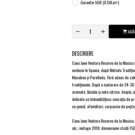
Garantie SGR
(0,50Lei+)
ADĂ
DESCRIERE
Cava Jane Ventura Reserva de la Musica
exclusiv în Spania, după Metoda Tradițion
Macabeu și Parellada, fără adaos de zahă
tradiționale. După o maturare de 24-30 l
aromate, lămâie și note citrice. Amplu, 
delicate ce îmbunătățesc senzația de pr
cu șuncă, afumături, carpaccio de pește,
Cava Jane Ventura Reserva de la Musica;
alc.; vintage 2018; dimensiune sticlă 15