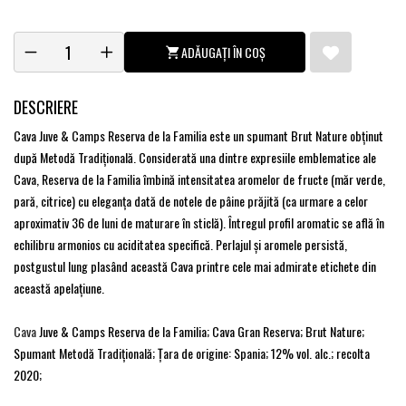
ADĂUGAȚI ÎN COȘ
DESCRIERE
Cava Juve & Camps Reserva de la Familia este un spumant Brut Nature obţinut
după Metodă Tradițională. Considerată una dintre expresiile emblematice ale
Cava, Reserva de la Familia îmbină intensitatea aromelor de fructe (măr verde,
pară, citrice) cu eleganța dată de notele de pâine prăjită (ca urmare a celor
aproximativ 36 de luni de maturare în sticlă). Întregul profil aromatic se află în
echilibru armonios cu aciditatea specifică. Perlajul și aromele persistă,
postgustul lung plasând această Cava printre cele mai admirate etichete din
această apelațiune.
Cava
Juve & Camps Reserva de la Familia; Cava Gran Reserva; Brut Nature;
Spumant Metodă Tradițională; Țara de origine: Spania; 12% vol. alc.; recolta
2020;