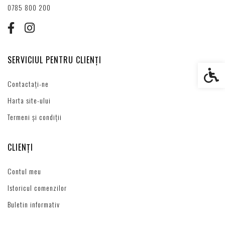
0785 800 200
SERVICIUL PENTRU CLIENȚI
Setări s
Contactați-ne
Harta site-ului
Termeni și condiții
CLIENȚI
Contul meu
Istoricul comenzilor
Buletin informativ