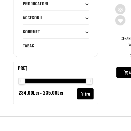
PRODUCATORI
ACCESORII
GOURMET
CESAR
V
TABAC
PREȚ
A
Filtru