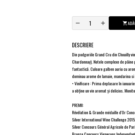
ADĂ
DESCRIERE
Din podgoriile Grand Cru din Chouilly 
Chardonnay). Notele complexe de pâine p
fantastică. Culoare galben auriu cu arom
dominau arome de lamaie, mandarina si gr
• Vinificare : Prima deplasare în ianuari
a obține un vin aromat și delicios. Monito
PREMII:
Révélation & Grande médaille d'Or Conc
Silver International Wine Challenge 201
Silver Concours Général Agricole de Par
Bronze Concours Vignerons Independan