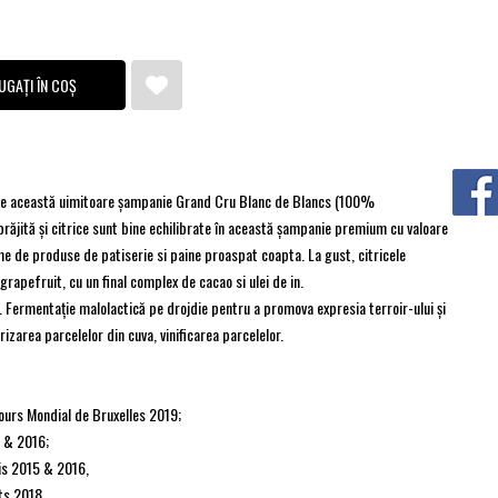
UGAȚI ÎN COȘ
vine această uimitoare șampanie Grand Cru Blanc de Blancs (100%
răjită și citrice sunt bine echilibrate în această șampanie premium cu valoare
e de produse de patiserie si paine proaspat coapta. La gust, citricele
apefruit, cu un final complex de cacao si ulei de in.
e. Fermentație malolactică pe drojdie pentru a promova expresia terroir-ului și
rizarea parcelelor din cuva, vinificarea parcelelor.
ours Mondial de Bruxelles 2019;
5 & 2016;
is 2015 & 2016,
ts 2018