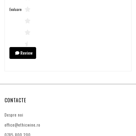
Evaluare:
Review
CONTACTE
Despre noi
office@ethicwine.ro
0785 800 200