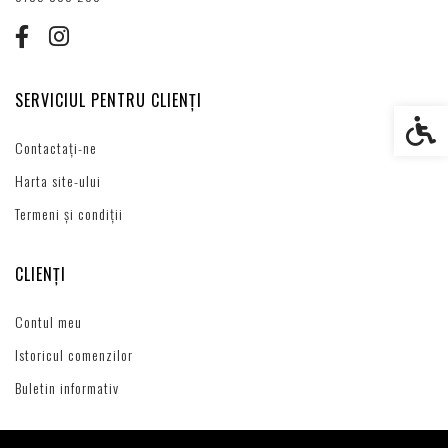
SERVICIUL PENTRU CLIENȚI
Setări s
Contactați-ne
Harta site-ului
Termeni și condiții
CLIENȚI
Contul meu
Istoricul comenzilor
Buletin informativ