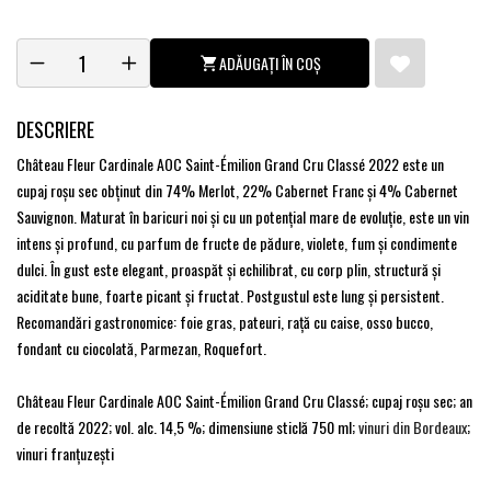
ADĂUGAȚI ÎN COȘ
DESCRIERE
Château Fleur Cardinale AOC Saint-Émilion Grand Cru Classé 2022 este un
cupaj roşu sec obţinut din 74% Merlot, 22% Cabernet Franc şi 4% Cabernet
Sauvignon. Maturat în baricuri noi şi cu un potenţial mare de evoluţie, este un vin
intens şi profund, cu parfum de fructe de pădure, violete, fum și condimente
dulci. În gust este elegant, proaspăt și echilibrat, cu corp plin, structură și
aciditate bune, foarte picant și fructat. Postgustul este lung şi persistent.
Recomandări gastronomice: foie gras, pateuri, rață cu caise, osso bucco,
fondant cu ciocolată, Parmezan, Roquefort.
Château Fleur Cardinale AOC Saint-Émilion Grand Cru Classé; cupaj roşu sec; an
de recoltă 2022; vol. alc. 14,5 %; dimensiune sticlă 750 ml;
vinuri din Bordeaux
;
vinuri franţuzeşti