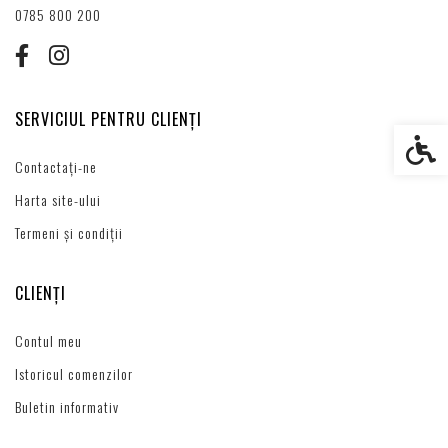
0785 800 200
SERVICIUL PENTRU CLIENȚI
Setări s
Contactați-ne
Harta site-ului
Termeni și condiții
CLIENȚI
Contul meu
Istoricul comenzilor
Buletin informativ