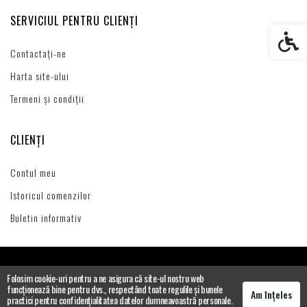
SERVICIUL PENTRU CLIENȚI
Setări s
Contactați-ne
Harta site-ului
Termeni și condiții
CLIENȚI
Contul meu
Istoricul comenzilor
Buletin informativ
Folosim cookie-uri pentru a ne asigura că site-ul nostru web
funcționează bine pentru dvs., respectând toate regulile și bunele
Am înțeles
practici pentru confidențialitatea datelor dumneavoastră personale.