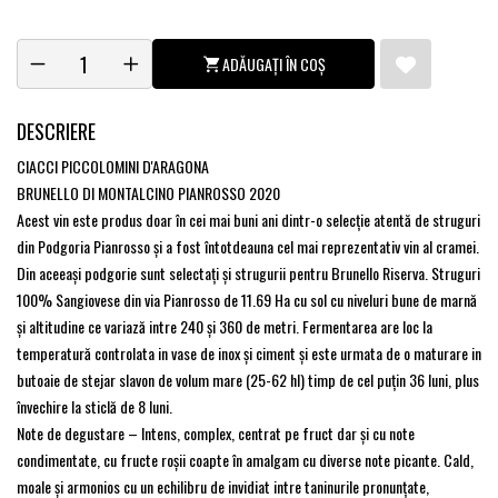
ADĂUGAȚI ÎN COȘ
DESCRIERE
CIACCI PICCOLOMINI D'ARAGONA
BRUNELLO DI MONTALCINO PIANROSSO 2020
Acest vin este produs doar în cei mai buni ani dintr-o selecție atentă de struguri
din Podgoria Pianrosso și a fost întotdeauna cel mai reprezentativ vin al cramei.
Din aceeași podgorie sunt selectați și strugurii pentru Brunello Riserva. Struguri
100% Sangiovese din via Pianrosso de 11.69 Ha cu sol cu niveluri bune de marnă
și altitudine ce variază intre 240 și 360 de metri. Fermentarea are loc la
temperatură controlata in vase de inox și ciment și este urmata de o maturare in
butoaie de stejar slavon de volum mare (25-62 hl) timp de cel puțin 36 luni, plus
învechire la sticlă de 8 luni.
Note de degustare – Intens, complex, centrat pe fruct dar și cu note
condimentate, cu fructe roșii coapte în amalgam cu diverse note picante. Cald,
moale și armonios cu un echilibru de invidiat intre taninurile pronunțate,