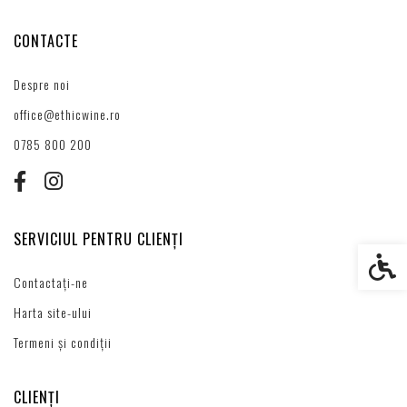
CONTACTE
Despre noi
office@ethicwine.ro
0785 800 200
SERVICIUL PENTRU CLIENȚI
Setări s
Contactați-ne
Harta site-ului
Termeni și condiții
CLIENȚI