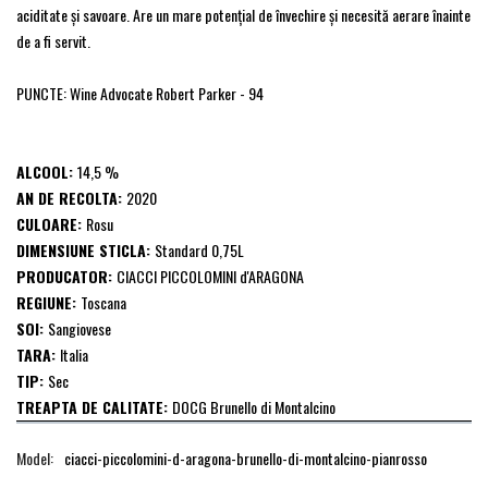
aciditate și savoare. Are un mare potențial de învechire și necesită aerare înainte
de a fi servit.
PUNCTE: Wine Advocate Robert Parker - 94
ALCOOL:
14,5 %
AN DE RECOLTA:
2020
CULOARE:
Rosu
DIMENSIUNE STICLA:
Standard 0,75L
PRODUCATOR:
CIACCI PICCOLOMINI d'ARAGONA
REGIUNE:
Toscana
SOI:
Sangiovese
TARA:
Italia
TIP:
Sec
TREAPTA DE CALITATE:
DOCG Brunello di Montalcino
Model:
ciacci-piccolomini-d-aragona-brunello-di-montalcino-pianrosso