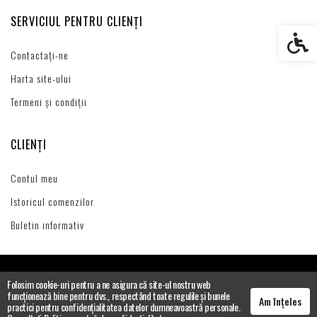
SERVICIUL PENTRU CLIENȚI
Setări s
Contactați-ne
Harta site-ului
Termeni și condiții
CLIENȚI
Contul meu
Istoricul comenzilor
Buletin informativ
Folosim cookie-uri pentru a ne asigura că site-ul nostru web
funcționează bine pentru dvs., respectând toate regulile și bunele
Am înțeles
practici pentru confidențialitatea datelor dumneavoastră personale.