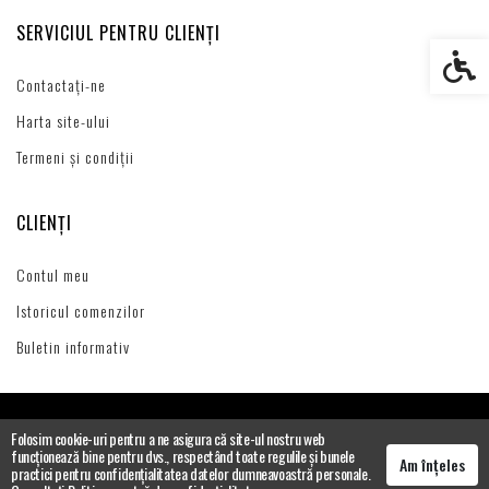
SERVICIUL PENTRU CLIENȚI
Setări s
Contactați-ne
Harta site-ului
Termeni și condiții
CLIENȚI
Contul meu
Istoricul comenzilor
Buletin informativ
Folosim cookie-uri pentru a ne asigura că site-ul nostru web
funcționează bine pentru dvs., respectând toate regulile și bunele
Am înțeles
practici pentru confidențialitatea datelor dumneavoastră personale.