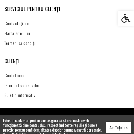
SERVICIUL PENTRU CLIENȚI
Setări s
Contactați-ne
Harta site-ului
Termeni și condiții
CLIENȚI
Contul meu
Istoricul comenzilor
Buletin informativ
Folosim cookie-uri pentru a ne asigura că site-ul nostru web
funcționează bine pentru dvs., respectând toate regulile și bunele
Am înțeles
practici pentru confidențialitatea datelor dumneavoastră personale.