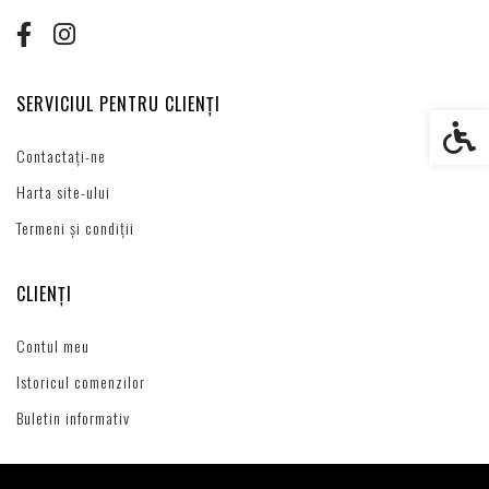
SERVICIUL PENTRU CLIENȚI
Setări s
Contactați-ne
Harta site-ului
Termeni și condiții
CLIENȚI
Contul meu
Istoricul comenzilor
Buletin informativ