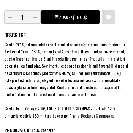
ADĂUGAȚI ÎN COȘ
DESCRIERE
Cristal 2016, cel mai celebru sortiment al casei de Şampanii Louis Roederer, a
fost creat în anul 1876, pentru Ţarul Alexandru al II-lea. Fiind un cuvee special,
după o învechire timp de 6 ani în beciurile casei, a fost îmbuteliat într-o sticlă
de cristal, cu fund plat. Sortimentul este produs doar în anii favorabili, din soiul
de struguri Chardonnay (aproximativ 40%) şi Pinot noir (aproximativ 60%).
Este perfect echilibrat, elegant, având o textură mătăsoasă, o mineralitate
desăvârşită şi un finish inegalabil. Buchetul aromatic este complex şi inedit,
conturând un caracter aristocratic acestui sortiment clasic.
Cristal brut; Vintage 2016, LOUIS ROEDERER CHAMPAGNE; vol. alc. 12 %;
dimensiune sticlă 750 ml; ţara de origine: Franţa;
Regiunea Champagne
;
PRODUCATOR:
Louis Roederer