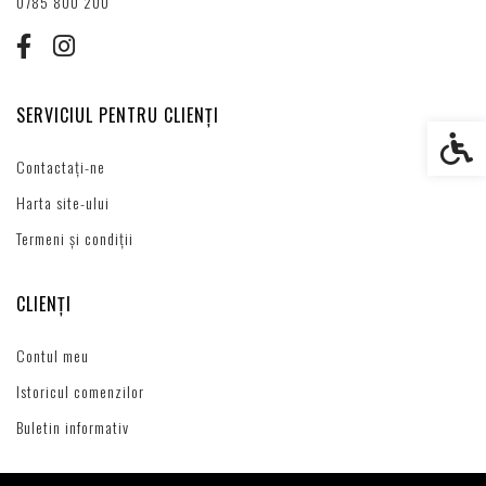
0785 800 200
SERVICIUL PENTRU CLIENȚI
Setări s
Contactați-ne
Harta site-ului
Termeni și condiții
CLIENȚI
Contul meu
Istoricul comenzilor
Buletin informativ