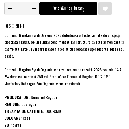
ADĂUGAȚI ÎN COȘ
DESCRIERE
Domeniul Bogdan Syrah Organic 2023 debutează olfactiv cu note de cireșe și
ciocolată neagră, pe un fundal condimentat, iar structura sa este armonioasă şi
catifelată. Este un vin care poate fi asociat cu preparate ușor picante, pizza sau
paste.
Domeniul Bogdan Syrah Organic; vin roşu sec; an de recoltă 2023; vol. alc. 14,7
%; dimensiune sticlă 750 ml; Producător
Domeniul Bogdan
; DOC-CMD
Murfatlar; Dobrogea; Vin Organic; vinuri româneşti
PRODUCATOR:
Domeniul Bogdan
REGIUNE:
Dobrogea
TREAPTA DE CALITATE:
DOC-CMD
CULOARE:
Rosu
SOI:
Syrah