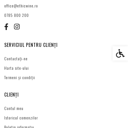
office@ethicwine.ro
0785 800 200
SERVICIUL PENTRU CLIENȚI
Setări s
Contactați-ne
Harta site-ului
Termeni și condiții
CLIENȚI
Contul meu
Istoricul comenzilor
Buletin informativ