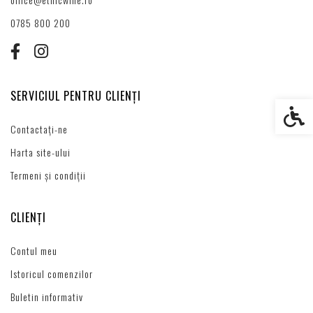
0785 800 200
SERVICIUL PENTRU CLIENȚI
Setări s
Contactați-ne
Harta site-ului
Termeni și condiții
CLIENȚI
Contul meu
Istoricul comenzilor
Buletin informativ