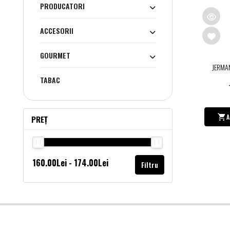
PRODUCATORI
ACCESORII
GOURMET
JERMA
TABAC
A
PREȚ
Filtru