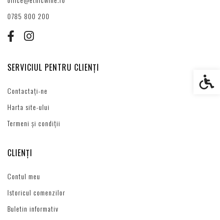
0785 800 200
SERVICIUL PENTRU CLIENȚI
Setări s
Contactați-ne
Harta site-ului
Termeni și condiții
CLIENȚI
Contul meu
Istoricul comenzilor
Buletin informativ