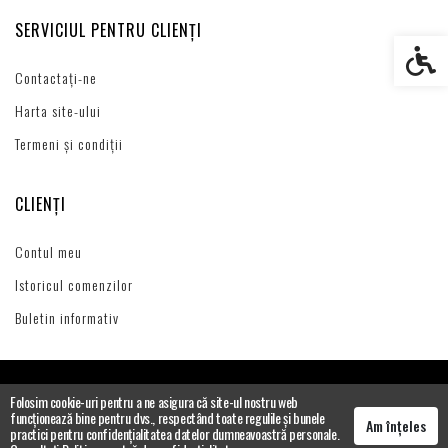
SERVICIUL PENTRU CLIENȚI
Setări s
Contactați-ne
Harta site-ului
Termeni și condiții
CLIENȚI
Contul meu
Istoricul comenzilor
Buletin informativ
Folosim cookie-uri pentru a ne asigura că site-ul nostru web
funcționează bine pentru dvs., respectând toate regulile și bunele
Am înțeles
practici pentru confidențialitatea datelor dumneavoastră personale.