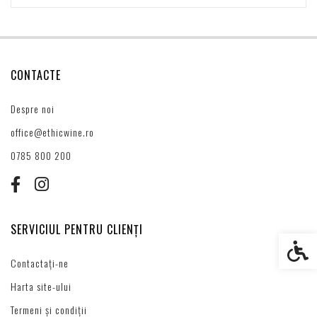
CONTACTE
Despre noi
office@ethicwine.ro
0785 800 200
SERVICIUL PENTRU CLIENȚI
Setări s
Contactați-ne
Harta site-ului
Termeni și condiții