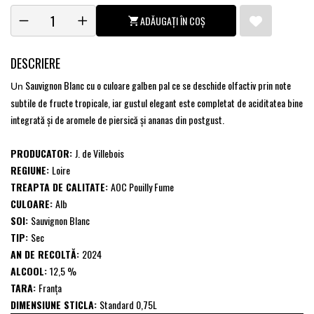
ADĂUGAȚI ÎN COȘ
DESCRIERE
Sauvignon Blanc cu o culoare galben pal ce se deschide olfactiv prin note
Un
subtile de fructe tropicale, iar gustul elegant este completat de aciditatea bine
integrată şi de aromele de piersică şi ananas din postgust.
PRODUCATOR:
J. de Villebois
REGIUNE:
Loire
TREAPTA DE CALITATE:
AOC Pouilly Fume
CULOARE:
Alb
SOI:
Sauvignon Blanc
TIP:
Sec
AN DE RECOLTĂ:
2024
ALCOOL:
12,5 %
TARA:
Franţa
DIMENSIUNE STICLA:
Standard 0,75L