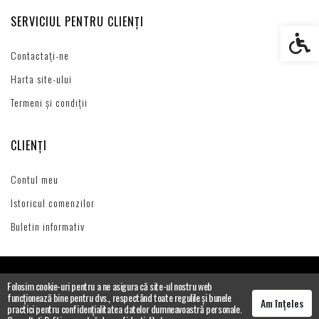
SERVICIUL PENTRU CLIENȚI
Setări s
Contactați-ne
Harta site-ului
Termeni și condiții
CLIENȚI
Contul meu
Istoricul comenzilor
Buletin informativ
Folosim cookie-uri pentru a ne asigura că site-ul nostru web
funcționează bine pentru dvs., respectând toate regulile și bunele
Am înțeles
practici pentru confidențialitatea datelor dumneavoastră personale.