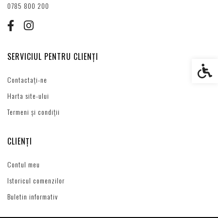
0785 800 200
SERVICIUL PENTRU CLIENȚI
Setări s
Contactați-ne
Harta site-ului
Termeni și condiții
CLIENȚI
Contul meu
Istoricul comenzilor
Buletin informativ