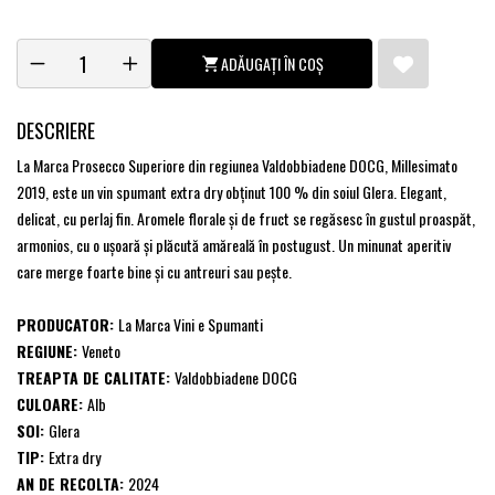
ADĂUGAȚI ÎN COȘ
DESCRIERE
La Marca Prosecco Superiore din regiunea Valdobbiadene DOCG, Millesimato
2019, este un vin spumant extra dry obținut 100 % din soiul Glera. Elegant,
delicat, cu perlaj fin. Aromele florale şi de fruct se regăsesc în gustul proaspăt,
armonios, cu o uşoară şi plăcută amăreală în postugust. U
n minunat aperitiv
care merge foarte bine şi cu antreuri sau peşte.
PRODUCATOR:
La Marca Vini e Spumanti
REGIUNE:
Veneto
TREAPTA DE CALITATE:
Valdobbiadene DOCG
CULOARE:
Alb
SOI:
Glera
TIP:
Extra dry
AN DE RECOLTA:
2024