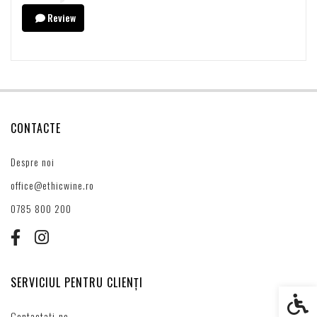
Review
CONTACTE
Despre noi
office@ethicwine.ro
0785 800 200
SERVICIUL PENTRU CLIENȚI
Setări s
Contactați-ne