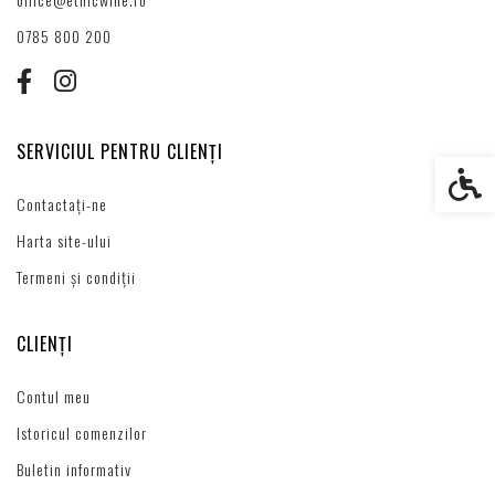
0785 800 200
SERVICIUL PENTRU CLIENȚI
Setări s
Contactați-ne
Harta site-ului
Termeni și condiții
CLIENȚI
Contul meu
Istoricul comenzilor
Buletin informativ