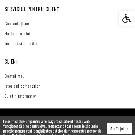
SERVICIUL PENTRU CLIENȚI
Setări s
Contactați-ne
Harta site-ului
Termeni și condiții
CLIENȚI
Contul meu
Istoricul comenzilor
Buletin informativ
Folosim cookie-uri pentru a ne asigura că site-ul nostru web
funcționează bine pentru dvs., respectând toate regulile și bunele
Am înțeles
practici pentru confidențialitatea datelor dumneavoastră personale.